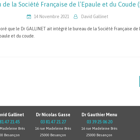
 de la Société Française de l’Epaule et du Coude 
14 Novembre 2021
David Gallinet
ré que le Dr GALLINET ait intégré le bureau de la Société Française de 
épaule et du coude.
vid Gallinet
Dr Nicolas Gasse
Dr Gauthier Menu
81 47 21 45
03 81 47 21 27
03 39 25 06 20
 Madeleine Brès
16 rue Madeleine Brès
16 rue Madeleine Brès
00 Besançon
25000 Besançon
25000 Besançon