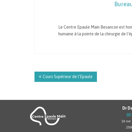
Bureau
Le Centre Epaule Main Besancon est hono
humaine à la pointe de la chirurgie de l’
Navigation
de
Cours Supérieur de l’Epaule
l’article
Dr Da
03 
16 rue
250