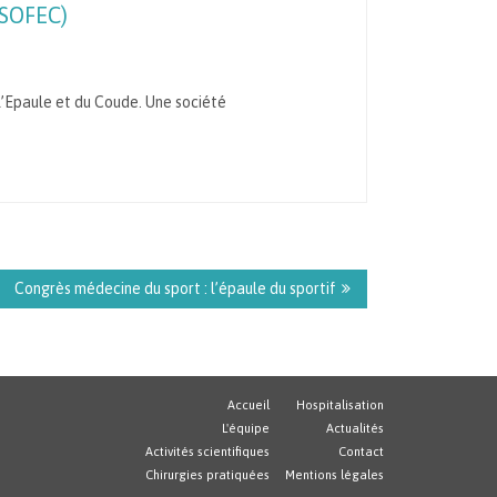
(SOFEC)
l’Epaule et du Coude. Une société
Congrès médecine du sport : l’épaule du sportif
Accueil
Hospitalisation
L'équipe
Actualités
Activités scientifiques
Contact
Chirurgies pratiquées
Mentions légales